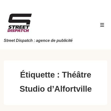
↓
passer
au
contenu
MEN
principal
Street Dispatch : agence de publicité
Étiquette :
Théâtre
Studio d’Alfortville