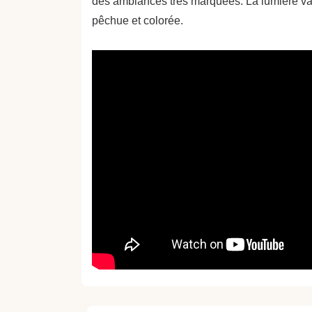
des ambiances très marquées. La lumière va 
pêchue et colorée.