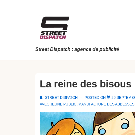
↓
passer
au
contenu
principal
Street Dispatch : agence de publicité
La reine des bisous
STREET DISPATCH
POSTED ON
29 SEPTEMB
AVEC
JEUNE PUBLIC
,
MANUFACTURE DES ABBESSES