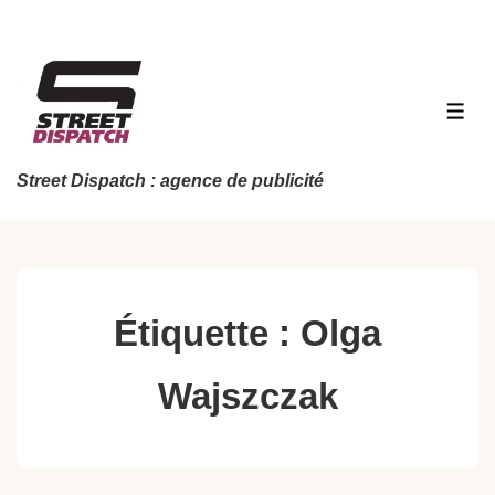
↓
passer
au
contenu
MEN
principal
Street Dispatch : agence de publicité
Étiquette :
Olga
Wajszczak