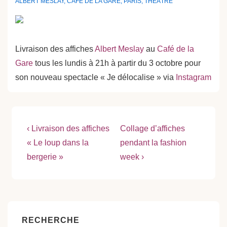
ALBERT MESLAY
,
CAFÉ DE LA GARE
,
PARIS
,
THÉÂTRE
Livraison des affiches
Albert Meslay
au
Café de la
Gare
tous les lundis à 21h à partir du 3 octobre pour
son nouveau spectacle « Je délocalise » via
Instagram
Navigation
Previous
Next
‹ Livraison des affiches
Collage d’affiches
Post
Post
de
« Le loup dans la
pendant la fashion
is
is
bergerie »
week ›
l’article
RECHERCHE