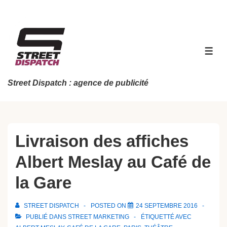
↓
passer
au
contenu
MEN
principal
Street Dispatch : agence de publicité
Livraison des affiches
Albert Meslay au Café de
la Gare
STREET DISPATCH
POSTED ON
24 SEPTEMBRE 2016
PUBLIÉ DANS
STREET MARKETING
ÉTIQUETTÉ AVEC