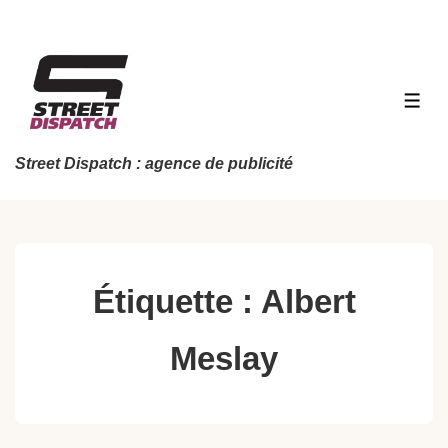
↓
passer
au
contenu
MEN
principal
Street Dispatch : agence de publicité
Étiquette :
Albert
Meslay