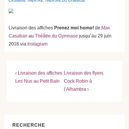
CASABAN
,
THÉÂTRE
,
THÉÂTRE DU GYMNASE
Livraison des affiches
Prenez moi homo!
de
Max
Casaban
au
Théâtre du Gymnase
jusqu’au 29 juin
2016 via
Instagram
Navigation
Previous
Next
‹ Livraison des affiches
Livraison des flyers
Post
Post
de
Les Nus au Petit Bain
Cock Robin à
is
is
l’Alhambra ›
l’article
RECHERCHE