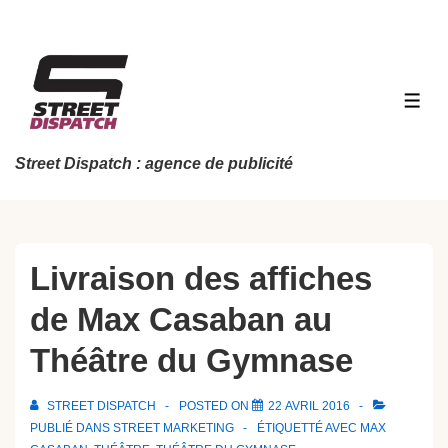
↓
passer
au
contenu
MEN
principal
Street Dispatch : agence de publicité
Livraison des affiches
de Max Casaban au
Théâtre du Gymnase
STREET DISPATCH
POSTED ON
22 AVRIL 2016
PUBLIÉ DANS
STREET MARKETING
ÉTIQUETTÉ AVEC
MAX