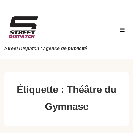
↓
passer
au
contenu
MEN
principal
Street Dispatch : agence de publicité
Étiquette :
Théâtre du
Gymnase