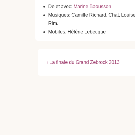
De et avec:
Marine Baousson
Musiques: Camille Richard, Chat, Louise
Rim.
Mobiles: Hélène Lebecque
Navigation
Previous
‹ La finale du Grand Zebrock 2013
Post
de
is
l’article