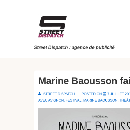
↓
passer
au
contenu
principal
Street Dispatch : agence de publicité
Marine Baousson fai
STREET DISPATCH
POSTED ON
7 JUILLET 20
AVEC
AVIGNON
,
FESTIVAL
,
MARINE BAOUSSON
,
THÉÂ