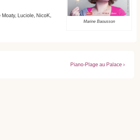
 Moaty, Luciole, NicoK,
Marine Baousson
Next
Piano-Plage au Palace ›
Post
is