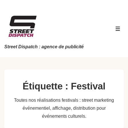
↓
passer
au
contenu
MEN
principal
Street Dispatch : agence de publicité
Étiquette :
Festival
Toutes nos réalisations festivals : street marketing
événementiel, affichage, distribution pour
événements culturels.