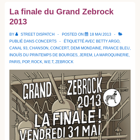
La finale du Grand Zebrock
2013
BY
STREET DISPATCH
POSTED ON
18 MAI 2013
PUBLIÉ DANS
CONCERTS
ÉTIQUETTÉ AVEC
BETTY ARGO
,
CANAL 93
,
CHANSON
,
CONCERT
,
DEMI MONDAINE
,
FRANCE BLEU
,
INOUÏS DU PRINTEMPS DE BOURGES
,
JEREM
,
LA MAROQUINERIE
,
PARIS
,
POP
,
ROCK
,
W.E.T
,
ZEBROCK