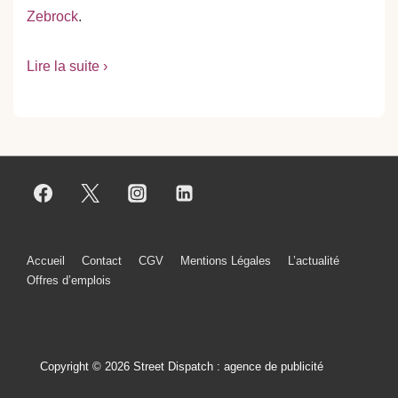
Zebrock
.
Lire la suite ›
Menu
Accueil
Contact
CGV
Mentions Légales
L’actualité
Offres d’emplois
du
bas
de
Copyright © 2026 Street Dispatch : agence de publicité
page