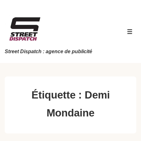
↓
passer
au
contenu
MEN
principal
Street Dispatch : agence de publicité
Étiquette :
Demi
Mondaine