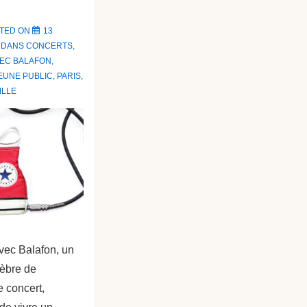
TED ON
13
 DANS
CONCERTS
,
VEC
BALAFON
,
EUNE PUBLIC
,
PARIS
,
ILLE
vec Balafon, un
Zèbre de
e concert,