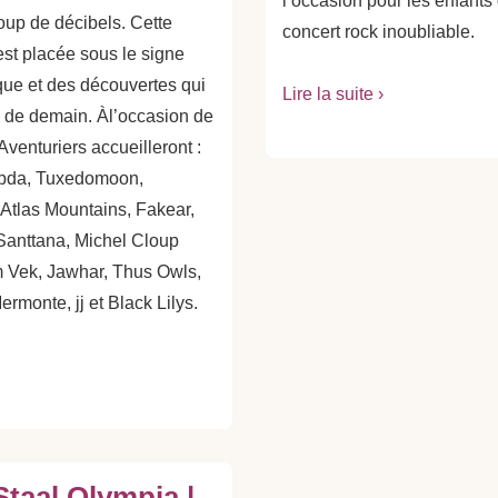
l’occasion pour les enfants
oup de décibels. Cette
concert rock inoubliable.
est placée sous le signe
que et des découvertes qui
Lire la suite ›
e de demain. Àl’occasion de
Aventuriers accueilleront :
ebda, Tuxedomoon,
 Atlas Mountains, Fakear,
Santtana, Michel Cloup
m Vek, Jawhar, Thus Owls,
monte, jj et Black Lilys.
Staal Olympia |