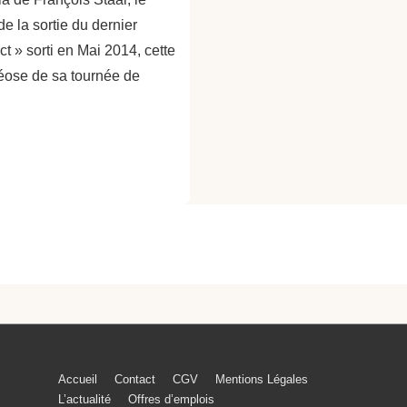
de la sortie du dernier
ct » sorti en Mai 2014, cette
héose de sa tournée de
ion
tions
Menu
Accueil
Contact
CGV
Mentions Légales
L’actualité
Offres d’emplois