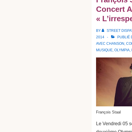
Concert 
« L’irresp
BY
STREET DISP
2014
PUBLIÉ
AVEC
CHANSON
,
CO
MUSIQUE
,
OLYMPIA
,
François Staal
Le Vendredi 05 s
deuxième Olympia