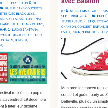
avec Balafon
ATCH
POSTED ON
30
PUBLIÉ DANS
CONCERTS
,
BY
STREET DISPATCH
POS
UETTÉ AVEC
BLACK LILYS
,
SEPTEMBRE 2014
PUBLIÉ
FAKEAR
,
FESTIVAL
,
FONTENAY
JEUNE PUBLIC
ÉTIQUETTÉ A
S AND THE ATLAS MOUNTAINS
,
CHANSON
,
CONCERT
,
ENFANT
,
J
WHAR
,
JJ
,
LUCAS SANTTANA
,
PARTY
,
ROCK
,
ZÈBRE DE BELLEV
RMONTE
,
MICHEL CLOUP DUO
,
US OWLS
,
TOM VEK
,
DA
Mon premier concert rock a
festival rock électro pop du
concert et goûter party au 
e au vendredi 19 décembre
Belleville, plus qu’un simpl
t à fêter leur dixième