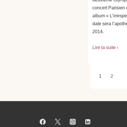
concert Parisien 
album « L’irrespe
date sera l’apot
2014.
Lire la suite ›
Paginat
1
2
des
publica