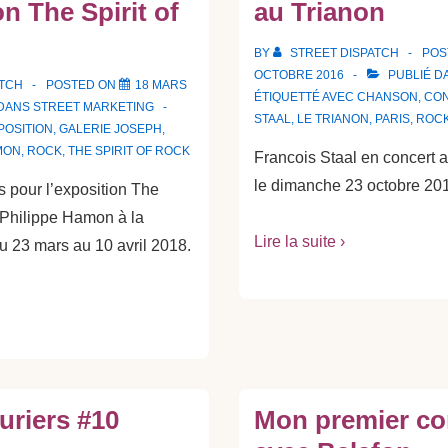
on The Spirit of
au Trianon
BY
STREET DISPATCH
POS
OCTOBRE 2016
PUBLIÉ D
ATCH
POSTED ON
18 MARS
ÉTIQUETTÉ AVEC
CHANSON
,
CO
 DANS
STREET MARKETING
STAAL
,
LE TRIANON
,
PARIS
,
ROC
POSITION
,
GALERIE JOSEPH
,
MON
,
ROCK
,
THE SPIRIT OF ROCK
Francois Staal en concert a
le dimanche 23 octobre 20
s pour l’exposition The
e Philippe Hamon à la
Lire la suite ›
u 23 mars au 10 avril 2018.
uriers #10
Mon premier co