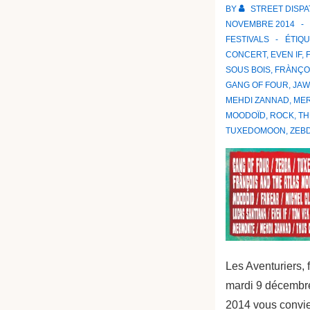
BY
STREET DISP
NOVEMBRE 2014
FESTIVALS
ÉTIQ
CONCERT
,
EVEN IF
,
SOUS BOIS
,
FRÀNÇOI
GANG OF FOUR
,
JA
MEHDI ZANNAD
,
ME
MOODOÏD
,
ROCK
,
TH
TUXEDOMOON
,
ZEB
Les Aventuriers, 
mardi 9 décembr
2014 vous convien