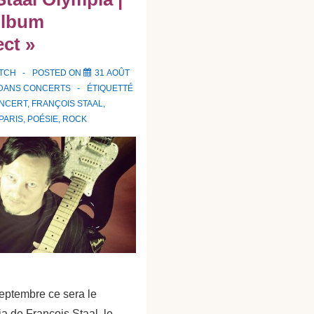
Album
ect »
ATCH
POSTED ON
31 AOÛT
 DANS
CONCERTS
ÉTIQUETTÉ
NCERT
,
FRANÇOIS STAAL
,
PARIS
,
POÉSIE
,
ROCK
eptembre ce sera le
 de François Staal, le