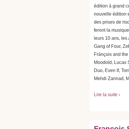
édition à grand c
nouvelle édition 
des prises de ris
feront la musiqu
leurs 10 ans, les 
Gang of Four, Z
Frànçois and the
Moodoïd, Lucas 
Duo, Even If, To
Mehdi Zannad, Mer
Lire la suite ›
François 