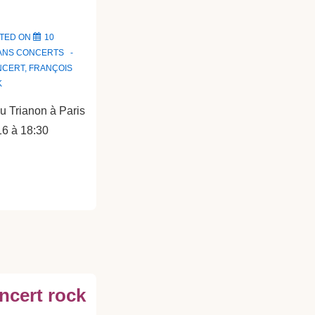
TED ON
10
ANS
CONCERTS
NCERT
,
FRANÇOIS
K
u Trianon à Paris
16 à 18:30
ncert rock