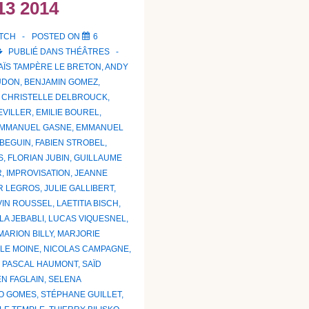
13 2014
ATCH
POSTED ON
6
PUBLIÉ DANS
THÉÂTRES
AÏS TAMPÈRE LE BRETON
,
ANDY
UDON
,
BENJAMIN GOMEZ
,
,
CHRISTELLE DELBROUCK
,
EVILLER
,
EMILIE BOUREL
,
MMANUEL GASNE
,
EMMANUEL
 BEGUIN
,
FABIEN STROBEL
,
S
,
FLORIAN JUBIN
,
GUILLAUME
R
,
IMPROVISATION
,
JEANNE
R LEGROS
,
JULIE GALLIBERT
,
VIN ROUSSEL
,
LAETITIA BISCH
,
LA JEBABLI
,
LUCAS VIQUESNEL
,
MARION BILLY
,
MARJORIE
 LE MOINE
,
NICOLAS CAMPAGNE
,
,
PASCAL HAUMONT
,
SAÏD
EN FAGLAIN
,
SELENA
O GOMES
,
STÉPHANE GUILLET
,