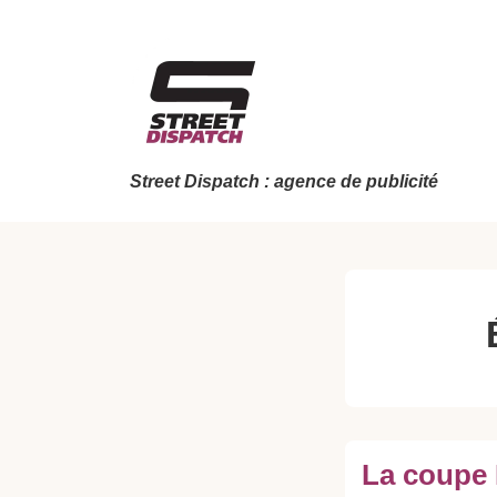
↓
passer
au
contenu
principal
Street Dispatch : agence de publicité
La coupe 