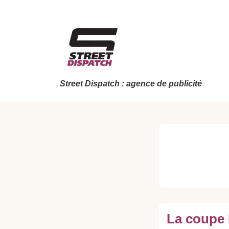
↓
passer
au
contenu
principal
Street Dispatch : agence de publicité
La coupe 