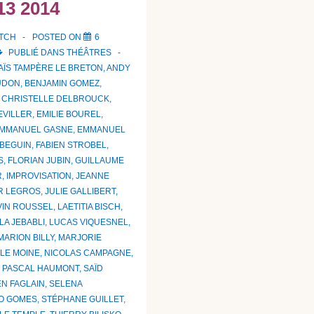
13 2014
ATCH
POSTED ON
6
PUBLIÉ DANS
THÉÂTRES
AÏS TAMPÈRE LE BRETON
,
ANDY
UDON
,
BENJAMIN GOMEZ
,
,
CHRISTELLE DELBROUCK
,
EVILLER
,
EMILIE BOUREL
,
MMANUEL GASNE
,
EMMANUEL
 BEGUIN
,
FABIEN STROBEL
,
S
,
FLORIAN JUBIN
,
GUILLAUME
R
,
IMPROVISATION
,
JEANNE
R LEGROS
,
JULIE GALLIBERT
,
VIN ROUSSEL
,
LAETITIA BISCH
,
LA JEBABLI
,
LUCAS VIQUESNEL
,
MARION BILLY
,
MARJORIE
 LE MOINE
,
NICOLAS CAMPAGNE
,
,
PASCAL HAUMONT
,
SAÏD
EN FAGLAIN
,
SELENA
O GOMES
,
STÉPHANE GUILLET
,