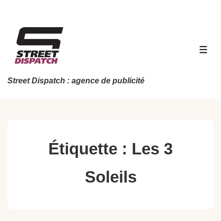
↓
passer
au
contenu
MEN
principal
Street Dispatch : agence de publicité
Étiquette :
Les 3
Soleils