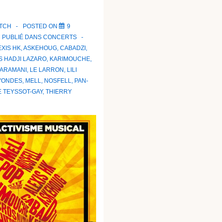
ATCH
POSTED ON
9
PUBLIÉ DANS
CONCERTS
EXIS HK
,
ASKEHOUG
,
CABADZI
,
S HADJI LAZARO
,
KARIMOUCHE
,
JARAMANI
,
LE LARRON
,
LILI
'ONDES
,
MELL
,
NOSFELL
,
PAN-
 TEYSSOT-GAY
,
THIERRY