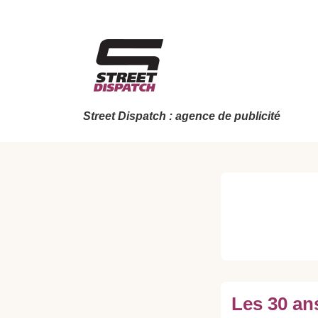
↓
passer
au
contenu
principal
Street Dispatch : agence de publicité
Les 30 an