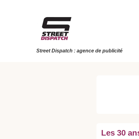
↓
passer
au
contenu
principal
Street Dispatch : agence de publicité
Les 30 an