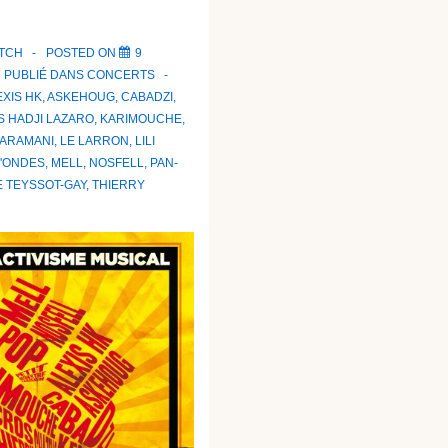
ATCH
POSTED ON
9
PUBLIÉ DANS
CONCERTS
EXIS HK
,
ASKEHOUG
,
CABADZI
,
S HADJI LAZARO
,
KARIMOUCHE
,
JARAMANI
,
LE LARRON
,
LILI
'ONDES
,
MELL
,
NOSFELL
,
PAN-
 TEYSSOT-GAY
,
THIERRY