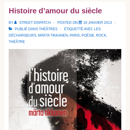
Histoire d’amour du siècle
BY
STREET DISPATCH
POSTED ON
16 JANVIER 2013
PUBLIÉ DANS
THÉÂTRES
ÉTIQUETTÉ AVEC
LES
DÉCHARGEURS
,
MÄRTA TIKKANEN
,
PARIS
,
POÉSIE
,
ROCK
,
THÉÂTRE