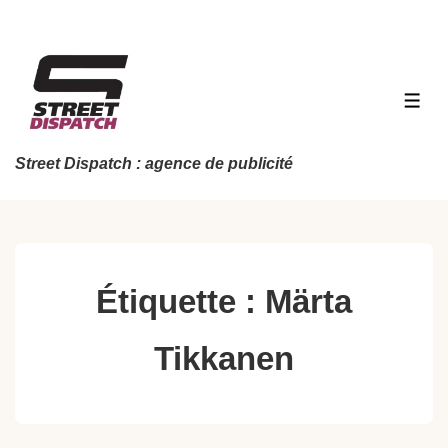
↓
passer
au
contenu
MEN
principal
Street Dispatch : agence de publicité
Étiquette :
Märta
Tikkanen