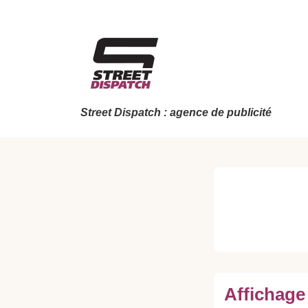
↓
passer
au
contenu
principal
Street Dispatch : agence de publicité
Affichage