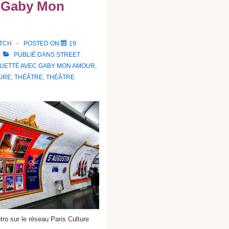
e Gaby Mon
ATCH
POSTED ON
19
PUBLIÉ DANS
STREET
QUETTÉ AVEC
GABY MON AMOUR
,
URE
,
THÉÂTRE
,
THÉÂTRE
ro sur le réseau Paris Culture