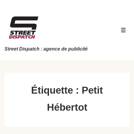
↓
passer
au
contenu
MEN
principal
Street Dispatch : agence de publicité
Étiquette :
Petit
Hébertot