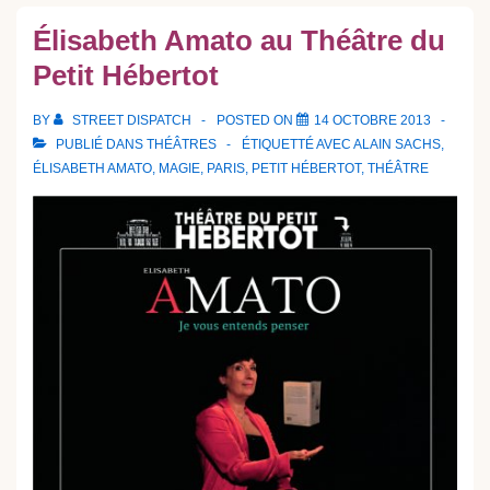
Élisabeth Amato au Théâtre du
Petit Hébertot
BY
STREET DISPATCH
POSTED ON
14 OCTOBRE 2013
PUBLIÉ DANS
THÉÂTRES
ÉTIQUETTÉ AVEC
ALAIN SACHS
,
ÉLISABETH AMATO
,
MAGIE
,
PARIS
,
PETIT HÉBERTOT
,
THÉÂTRE