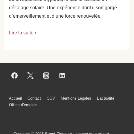
décalage solaire. Une expérience dont il sort gorgé
d’émerveillement et d’une force renouvelée.
Lire la suite ›
Menu
Accueil
Contact
CGV
Mentions Légales
L’actualité
Offres d’emplois
du
bas
de
Copyright © 2026 Street Dispatch : agence de publicité