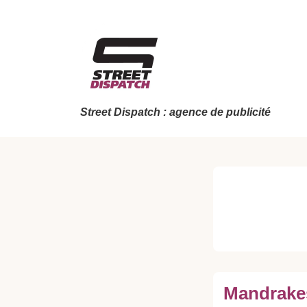
↓
passer
au
contenu
principal
Street Dispatch : agence de publicité
Mandrakes