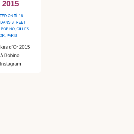
 2015
TED ON
18
 DANS
STREET
C
BOBINO
,
GILLES
'OR
,
PARIS
akes d’Or 2015
e à Bobino
 Instagram