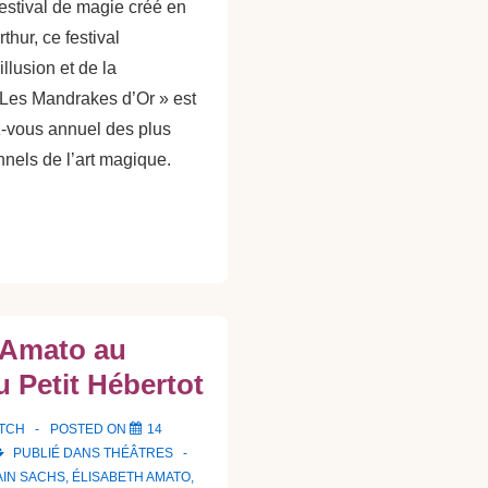
estival de magie créé en
thur, ce festival
illusion et de la
« Les Mandrakes d’Or » est
-vous annuel des plus
nels de l’art magique.
 Amato au
u Petit Hébertot
ATCH
POSTED ON
14
PUBLIÉ DANS
THÉÂTRES
AIN SACHS
,
ÉLISABETH AMATO
,