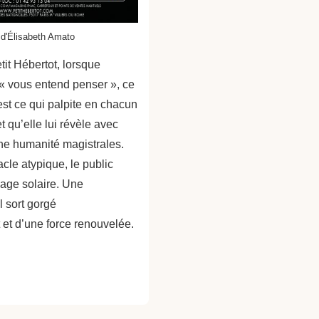
 d'Élisabeth Amato
it Hébertot, lorsque
« vous entend penser », ce
est ce qui palpite en chacun
t qu’elle lui révèle avec
une humanité magistrales.
cle atypique, le public
lage solaire. Une
l sort gorgé
 et d’une force renouvelée.