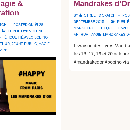
Magie &
Mandrakes d’Or
tation
BY
STREET DISPATCH
POS
SEPTEMBRE 2015
PUBLIÉ
ATCH
POSTED ON
28
MARKETING
ÉTIQUETTÉ AVE
PUBLIÉ DANS
JEUNE
ARTHUR
,
MAGIE
,
MANDRAKES D
ÉTIQUETTÉ AVEC
BOBINO
,
RTHUR
,
JEUNE PUBLIC
,
MAGIE
,
Livraison des flyers Mandr
ARIS
les 16, 17, 19 et 20 octobr
#mandrakedor #bobino via