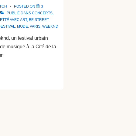
ATCH
POSTED ON
3
PUBLIÉ DANS
CONCERTS
,
UETTÉ AVEC
ART
,
BE STREET
,
FESTIVAL
,
MODE
,
PARIS
,
WEEKND
nd, un festival urbain
 de musique à la Cité de la
gn