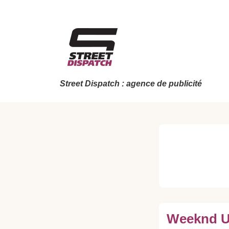
↓
passer
au
contenu
principal
Street Dispatch : agence de publicité
Weeknd Ur