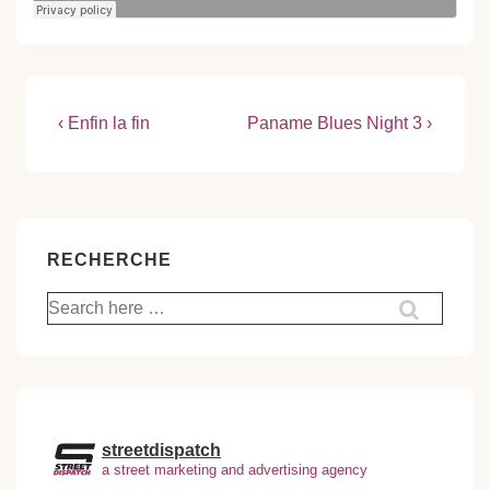
Navigation
Previous
Next
‹ Enfin la fin
Paname Blues Night 3 ›
Post
Post
de
is
is
l’article
RECHERCHE
Recherche
pour:
streetdispatch
a street marketing and advertising agency