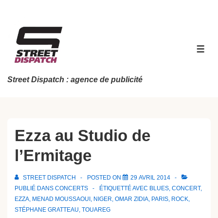
↓
passer
au
contenu
MEN
principal
Street Dispatch : agence de publicité
Ezza au Studio de
l’Ermitage
STREET DISPATCH
POSTED ON
29 AVRIL 2014
PUBLIÉ DANS
CONCERTS
ÉTIQUETTÉ AVEC
BLUES
,
CONCERT
,
EZZA
,
MENAD MOUSSAOUI
,
NIGER
,
OMAR ZIDIA
,
PARIS
,
ROCK
,
STÉPHANE GRATTEAU
,
TOUAREG