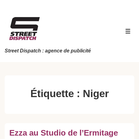
↓
passer
au
contenu
MEN
principal
Street Dispatch : agence de publicité
Étiquette :
Niger
Ezza au Studio de l’Ermitage