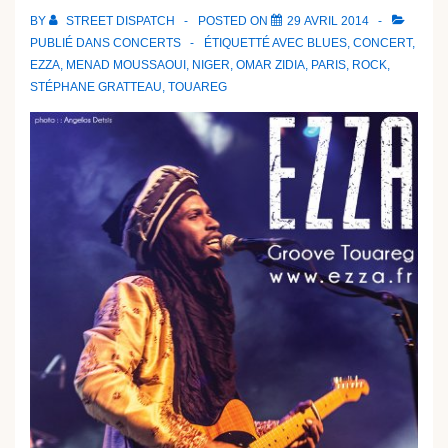
BY
STREET DISPATCH
POSTED ON
29 AVRIL 2014
PUBLIÉ DANS
CONCERTS
ÉTIQUETTÉ AVEC
BLUES
,
CONCERT
,
EZZA
,
MENAD MOUSSAOUI
,
NIGER
,
OMAR ZIDIA
,
PARIS
,
ROCK
,
STÉPHANE GRATTEAU
,
TOUAREG