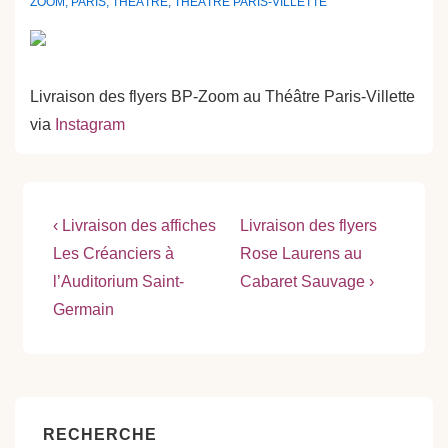
ZOOM
,
PARIS
,
THÉÂTRE
,
THÉÂTRE PARIS-VILLETTE
Livraison des flyers BP-Zoom au Théâtre Paris-Villette
via
Instagram
Navigation
Previous
Next
‹ Livraison des affiches
Livraison des flyers
Post
Post
de
Les Créanciers à
Rose Laurens au
is
is
l’Auditorium Saint-
Cabaret Sauvage ›
l’article
Germain
RECHERCHE