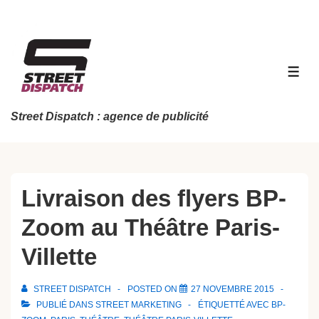
↓
passer
au
contenu
MEN
principal
Street Dispatch : agence de publicité
Livraison des flyers BP-
Zoom au Théâtre Paris-
Villette
STREET DISPATCH
POSTED ON
27 NOVEMBRE 2015
PUBLIÉ DANS
STREET MARKETING
ÉTIQUETTÉ AVEC
BP-