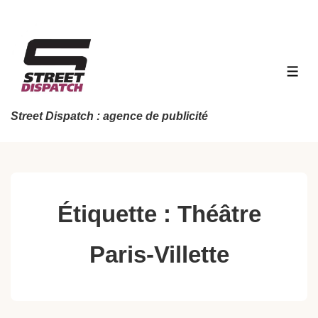
↓
passer
au
contenu
MEN
principal
Street Dispatch : agence de publicité
Étiquette :
Théâtre
Paris-Villette