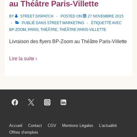
au Théâtre Paris-Villette
BY
STREET DISPATCH
POSTED ON
27 NOVEMBRE 2015
PUBLIÉ DANS
STREET MARKETING
ÉTIQUETTÉ AVEC
BP-ZOOM
,
PARIS
,
THÉÂTRE
,
THÉÂTRE PARIS-VILLETTE
Livraison des flyers BP-Zoom au Théâtre Paris-Villette
Lire la suite ›
Menu
Accueil
Contact
CGV
Mentions Légales
L’actualité
Offres d’emplois