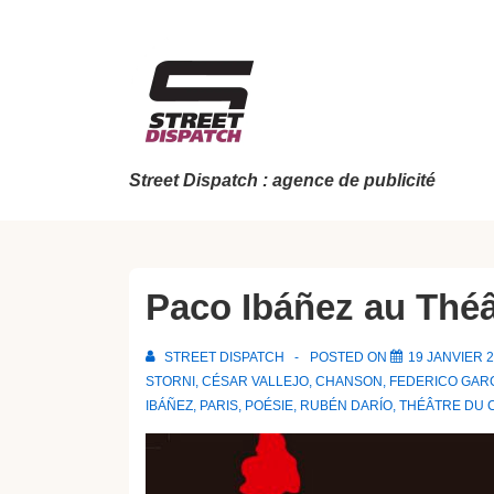
↓
passer
au
contenu
principal
Street Dispatch : agence de publicité
Paco Ibáñez au Thé
STREET DISPATCH
POSTED ON
19 JANVIER 
STORNI
,
CÉSAR VALLEJO
,
CHANSON
,
FEDERICO GAR
IBÁÑEZ
,
PARIS
,
POÉSIE
,
RUBÉN DARÍO
,
THÉÂTRE DU 