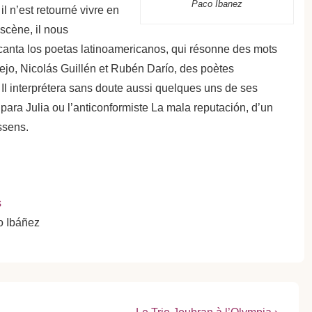
Paco Ibanez
il n’est retourné vivre en
scène, il nous
canta los poetas latinoamericanos, qui résonne des mots
ejo, Nicolás Guillén et Rubén Darío, des poètes
Il interprétera sans doute aussi quelques uns de ses
ra Julia ou l’anticonformiste La mala reputación, d’un
ssens.
s
 Ibáñez
Next