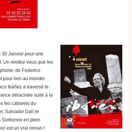
di 30 Janvier pour une
t
. Un rendez-vous que les
ophone, de Federico
t pour rien au monde!
co Ibáñez a traversé le
fance déracinée suite à la
s les cabarets du
ec Salvador Dalí et
a Sorbonne en plein
ez est un vrai roman !