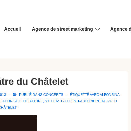
Main
Accueil
Agence de street marketing
Agence d
Navigation
âtre du Châtelet
2013
PUBLIÉ DANS
CONCERTS
ÉTIQUETTÉ AVEC
ALFONSINA
CÍA LORCA
,
LITTÉRATURE
,
NICOLÁS GUILLÉN
,
PABLO NERUDA
,
PACO
CHÂTELET