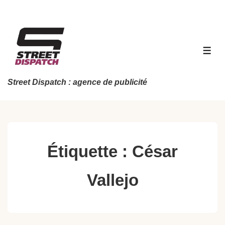
↓
passer
au
contenu
MEN
principal
Street Dispatch : agence de publicité
Étiquette :
César
Vallejo