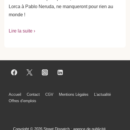
Lorca à Pablo Neruda, ne manqueront pour rien au
monde !
Lire la suite ›
Menu
Accueil
Contact
CGV
Mentions Légales
L’actualité
Offres d’emplois
du
bas
de
Copyright © 2026 Street Dispatch : agence de publicité