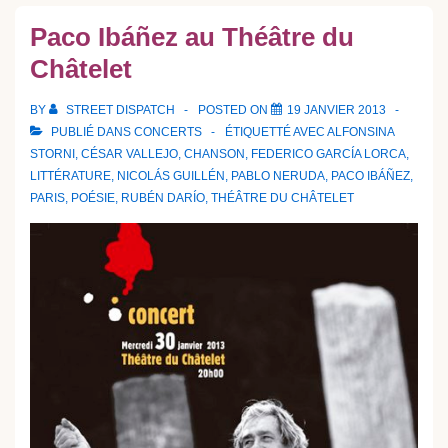
Paco Ibáñez au Théâtre du
Châtelet
BY
STREET DISPATCH
POSTED ON
19 JANVIER 2013
PUBLIÉ DANS
CONCERTS
ÉTIQUETTÉ AVEC
ALFONSINA
STORNI
,
CÉSAR VALLEJO
,
CHANSON
,
FEDERICO GARCÍA LORCA
,
LITTÉRATURE
,
NICOLÁS GUILLÉN
,
PABLO NERUDA
,
PACO IBÁÑEZ
,
PARIS
,
POÉSIE
,
RUBÉN DARÍO
,
THÉÂTRE DU CHÂTELET