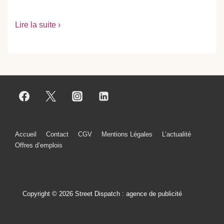
Lire la suite ›
Menu
Accueil
Contact
CGV
Mentions Légales
L’actualité
Offres d’emplois
du
bas
de
Copyright © 2026 Street Dispatch : agence de publicité
page