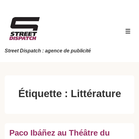
↓
passer
au
contenu
MEN
principal
Street Dispatch : agence de publicité
Étiquette :
Littérature
Paco Ibáñez au Théâtre du