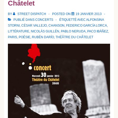
Châtelet
BY
STREET DISPATCH
POSTED ON
19 JANVIER 2013
PUBLIÉ DANS
CONCERTS
ÉTIQUETTÉ AVEC
ALFONSINA
STORNI
,
CÉSAR VALLEJO
,
CHANSON
,
FEDERICO GARCÍA LORCA
,
LITTÉRATURE
,
NICOLÁS GUILLÉN
,
PABLO NERUDA
,
PACO IBÁÑEZ
,
PARIS
,
POÉSIE
,
RUBÉN DARÍO
,
THÉÂTRE DU CHÂTELET