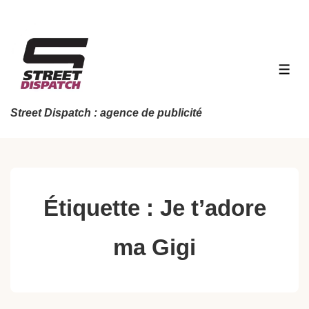
↓
passer
au
contenu
MEN
principal
Street Dispatch : agence de publicité
Étiquette :
Je t’adore
ma Gigi