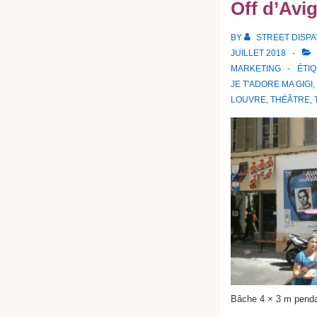
Off d’Avi
BY
STREET DISP
JUILLET 2018
MARKETING
ÉTI
JE T'ADORE MA GIGI
,
LOUVRE
,
THÉÂTRE
,
Bâche 4 × 3 m pendan