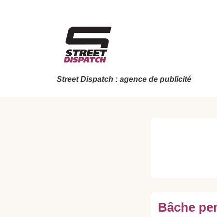
↓
passer
au
contenu
principal
Street Dispatch : agence de publicité
Bâche pen