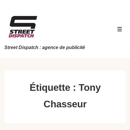
↓
passer
au
contenu
MEN
principal
Street Dispatch : agence de publicité
Étiquette :
Tony
Chasseur