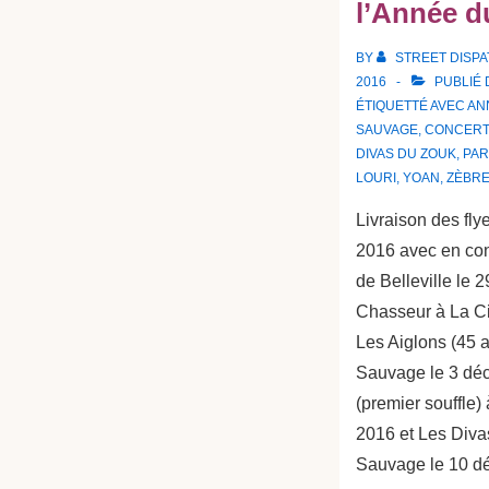
l’Année d
BY
STREET DISP
2016
PUBLIÉ
ÉTIQUETTÉ AVEC
AN
SAUVAGE
,
CONCERT
DIVAS DU ZOUK
,
PAR
LOURI
,
YOAN
,
ZÈBRE
Livraison des fly
2016 avec en con
de Belleville le 
Chasseur à La Ci
Les Aiglons (45 
Sauvage le 3 dé
(premier souffle)
2016 et Les Diva
Sauvage le 10 d