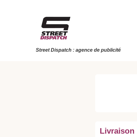
↓
passer
au
contenu
principal
Street Dispatch : agence de publicité
Livraison 