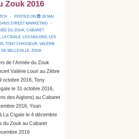
u Zouk 2016
ATCH
POSTED ON
26 MAI
 DANS
STREET MARKETING
NÉE DU ZOUK
,
CABARET
,
LA CIGALE
,
LES AIGLONS
,
LES
IS
,
TONY CHASSEUR
,
VALÉRIE
 DE BELLEVILLE
,
ZOUK
ers de l’Année du Zouk
cert Valérie Louri au Zèbre
29 octobre 2016, Tony
gale le 31 octobre 2016,
ans des Aiglons) au Cabaret
cembre 2016, Yoan
 à La Cigale le 4 décembre
s du Zouk au Cabaret
écembre 2016