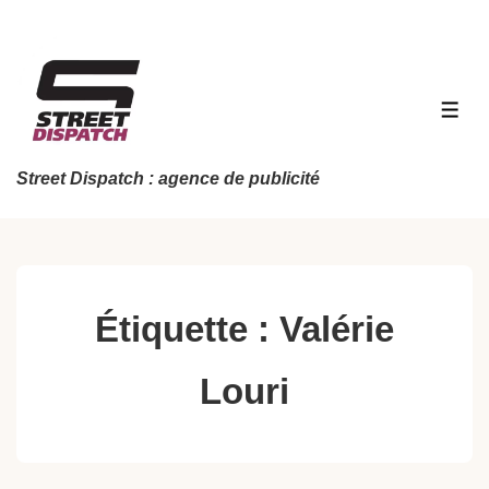
↓
passer
au
contenu
MEN
principal
Street Dispatch : agence de publicité
Étiquette :
Valérie
Louri