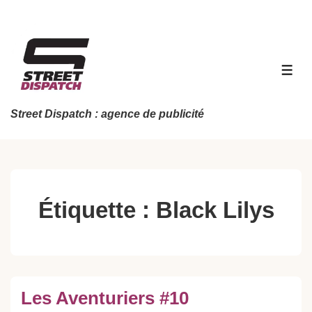
↓
passer
au
contenu
MEN
principal
Street Dispatch : agence de publicité
Étiquette :
Black Lilys
Les Aventuriers #10