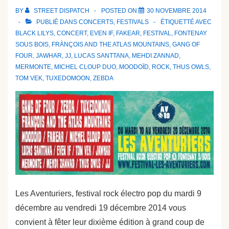
BY
STREET DISPATCH
POSTED ON
30 NOVEMBRE 2014
PUBLIÉ DANS
CONCERTS
,
FESTIVALS
ÉTIQUETTÉ AVEC
BLACK LILYS
,
CONCERT
,
EVEN IF
,
FAKEAR
,
FESTIVAL
,
FONTENAY
SOUS BOIS
,
FRÀNÇOIS AND THE ATLAS MOUNTAINS
,
GANG OF
FOUR
,
JAWHAR
,
JJ
,
LUCAS SANTTANA
,
MEHDI ZANNAD
,
MERMONTE
,
MICHEL CLOUP DUO
,
MOODOÏD
,
ROCK
,
THUS OWLS
,
TOM VEK
,
TUXEDOMOON
,
ZEBDA
Les Aventuriers, festival rock électro pop du mardi 9
décembre au vendredi 19 décembre 2014 vous
convient à fêter leur dixième édition à grand coup de