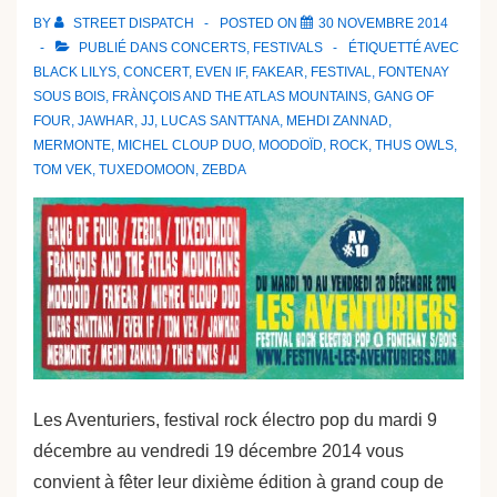
BY
STREET DISPATCH
POSTED ON
30 NOVEMBRE 2014
PUBLIÉ DANS
CONCERTS
,
FESTIVALS
ÉTIQUETTÉ AVEC
BLACK LILYS
,
CONCERT
,
EVEN IF
,
FAKEAR
,
FESTIVAL
,
FONTENAY
SOUS BOIS
,
FRÀNÇOIS AND THE ATLAS MOUNTAINS
,
GANG OF
FOUR
,
JAWHAR
,
JJ
,
LUCAS SANTTANA
,
MEHDI ZANNAD
,
MERMONTE
,
MICHEL CLOUP DUO
,
MOODOÏD
,
ROCK
,
THUS OWLS
,
TOM VEK
,
TUXEDOMOON
,
ZEBDA
Les Aventuriers, festival rock électro pop du mardi 9
décembre au vendredi 19 décembre 2014 vous
convient à fêter leur dixième édition à grand coup de