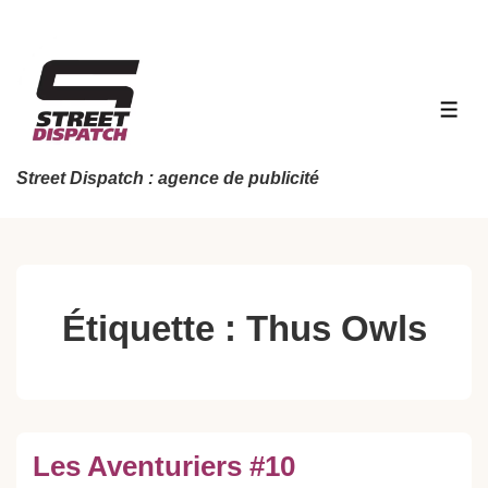
↓
passer
au
contenu
MEN
principal
Street Dispatch : agence de publicité
Étiquette :
Thus Owls
Les Aventuriers #10