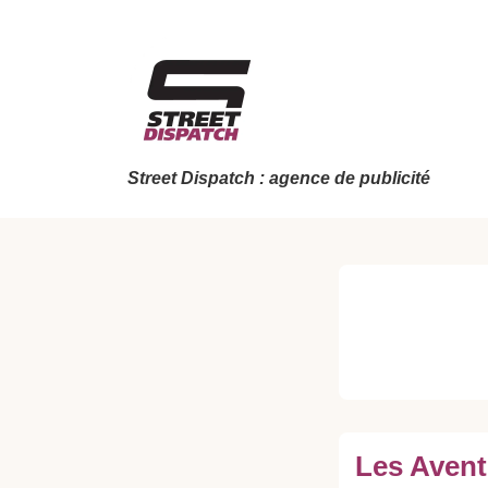
↓
passer
au
contenu
principal
Street Dispatch : agence de publicité
Les Avent