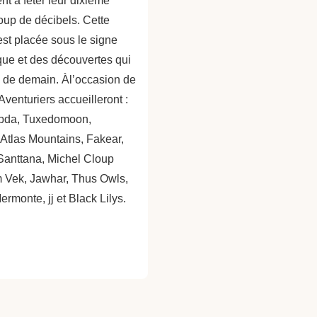
t à fêter leur dixième
oup de décibels. Cette
est placée sous le signe
que et des découvertes qui
e de demain. Àl’occasion de
Aventuriers accueilleront :
ebda, Tuxedomoon,
 Atlas Mountains, Fakear,
Santtana, Michel Cloup
m Vek, Jawhar, Thus Owls,
monte, jj et Black Lilys.