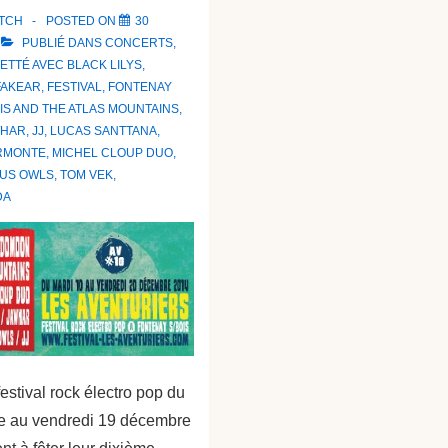
ATCH
POSTED ON
30
PUBLIÉ DANS
CONCERTS
,
UETTÉ AVEC
BLACK LILYS
,
FAKEAR
,
FESTIVAL
,
FONTENAY
S AND THE ATLAS MOUNTAINS
,
WHAR
,
JJ
,
LUCAS SANTTANA
,
RMONTE
,
MICHEL CLOUP DUO
,
US OWLS
,
TOM VEK
,
DA
festival rock électro pop du
e au vendredi 19 décembre