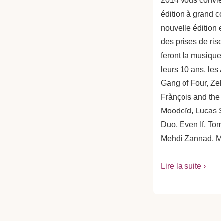
2014 vous convien
édition à grand c
nouvelle édition 
des prises de ris
feront la musiqu
leurs 10 ans, les 
Gang of Four, Z
Frànçois and the
Moodoïd, Lucas 
Duo, Even If, To
Mehdi Zannad, Mer
Lire la suite ›