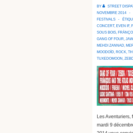
BY
STREET DISP
NOVEMBRE 2014
FESTIVALS
ÉTIQ
CONCERT
,
EVEN IF
,
SOUS BOIS
,
FRÀNÇOI
GANG OF FOUR
,
JA
MEHDI ZANNAD
,
ME
MOODOÏD
,
ROCK
,
TH
TUXEDOMOON
,
ZEB
Les Aventuriers, 
mardi 9 décembr