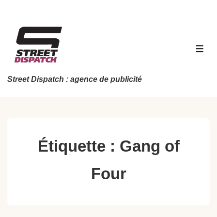
↓
passer
au
contenu
MEN
principal
Street Dispatch : agence de publicité
Étiquette :
Gang of
Four