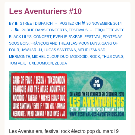
Les Aventuriers #10
BY
STREET DISPATCH
POSTED ON
30 NOVEMBRE 2014
PUBLIÉ DANS
CONCERTS
,
FESTIVALS
ÉTIQUETTÉ AVEC
BLACK LILYS
,
CONCERT
,
EVEN IF
,
FAKEAR
,
FESTIVAL
,
FONTENAY
SOUS BOIS
,
FRÀNÇOIS AND THE ATLAS MOUNTAINS
,
GANG OF
FOUR
,
JAWHAR
,
JJ
,
LUCAS SANTTANA
,
MEHDI ZANNAD
,
MERMONTE
,
MICHEL CLOUP DUO
,
MOODOÏD
,
ROCK
,
THUS OWLS
,
TOM VEK
,
TUXEDOMOON
,
ZEBDA
Les Aventuriers, festival rock électro pop du mardi 9